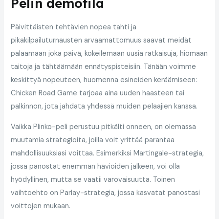
Pelin demotila
Päivittäisten tehtävien nopea tahti ja
pikakilpailuturnausten arvaamattomuus saavat meidät
palaamaan joka päivä, kokeilemaan uusia ratkaisuja, hiomaan
taitoja ja tähtäämään ennätyspisteisiin. Tänään voimme
keskittyä nopeuteen, huomenna esineiden keräämiseen:
Chicken Road Game tarjoaa aina uuden haasteen tai
palkinnon, jota jahdata yhdessä muiden pelaajien kanssa.
Vaikka Plinko-peli perustuu pitkälti onneen, on olemassa
muutamia strategioita, joilla voit yrittää parantaa
mahdollisuuksiasi voittaa. Esimerkiksi Martingale-strategia,
jossa panostat enemmän häviöiden jälkeen, voi olla
hyödyllinen, mutta se vaatii varovaisuutta. Toinen
vaihtoehto on Parlay-strategia, jossa kasvatat panostasi
voittojen mukaan.