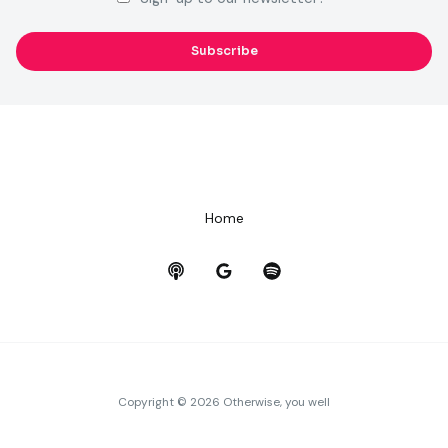
Subscribe
Home
Copyright © 2026 Otherwise, you well