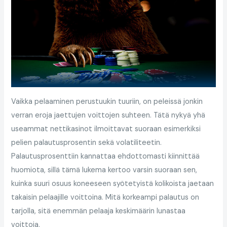
Vaikka pelaaminen perustuukin tuuriin, on peleissä jonkin
verran eroja jaettujen voittojen suhteen. Tätä nykyä yhä
useammat nettikasinot ilmoittavat suoraan esimerkiksi
pelien palautusprosentin sekä volatiliteetin.
Palautusprosenttiin kannattaa ehdottomasti kiinnittää
huomiota, sillä tämä lukema kertoo varsin suoraan sen,
kuinka suuri osuus koneeseen syötetyistä kolikoista jaetaan
takaisin pelaajille voittoina. Mitä korkeampi palautus on
tarjolla, sitä enemmän pelaaja keskimäärin lunastaa
voittoja.