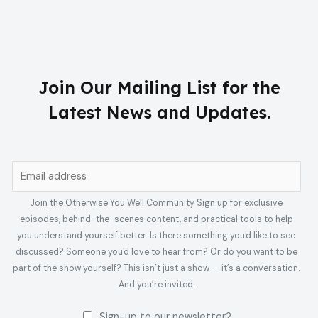
Join Our Mailing List for the
Latest News and Updates.
E
m
Join the Otherwise You Well Community Sign up for exclusive
a
episodes, behind-the-scenes content, and practical tools to help
i
you understand yourself better. Is there something you'd like to see
l
discussed? Someone you'd love to hear from? Or do you want to be
*
part of the show yourself? This isn’t just a show — it’s a conversation.
And you’re invited.
Sign-up to our newsletter?